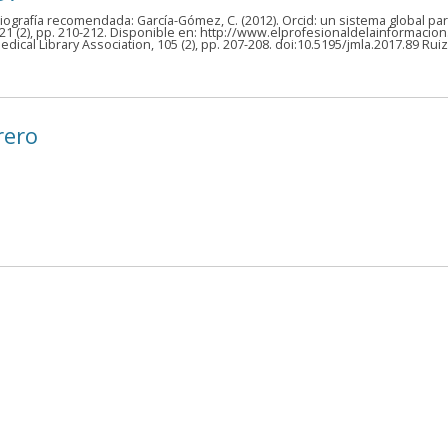
ibliografía recomendada: García-Gómez, C. (2012). Orcid: un sistema global par
, 21 (2), pp. 210-212. Disponible en: http://www.elprofesionaldelainformac
 Medical Library Association, 105 (2), pp. 207-208. doi:10.5195/jmla.2017.89 R
rero