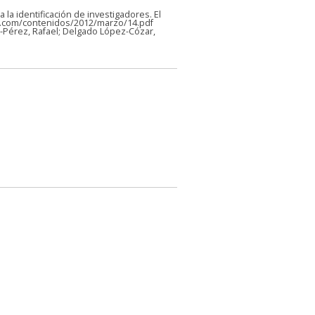
a la identificación de investigadores. El
ion.com/contenidos/2012/marzo/14.pdf
uiz-Pérez, Rafael; Delgado López-Cózar,