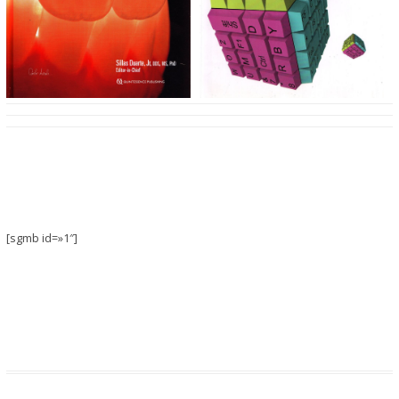
[sgmb id=»1″]