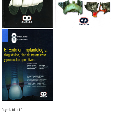
[sgmb id=»1″]