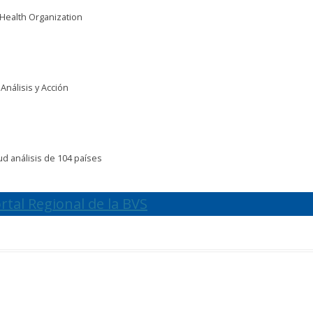
Health Organization
s
Análisis y Acción
lud
análisis de 104 países
rtal Regional de la BVS