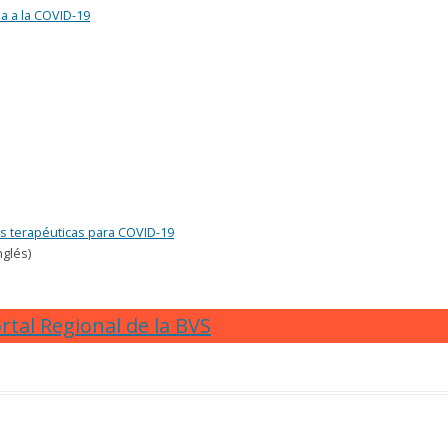
a a la COVID-19
es terapéuticas para COVID-19
nglés)
rtal Regional de la BVS