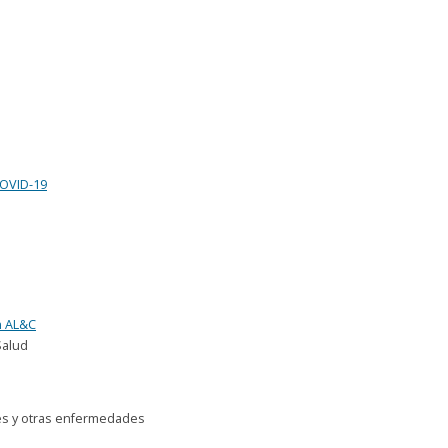
COVID-19
n AL&C
Salud
les y otras enfermedades